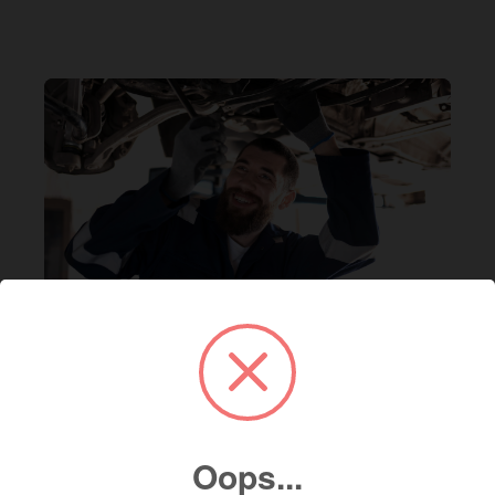
Servicio
×
Servicio de mantenimiento
Agenda tu cita de servicio en línea y asegura el
mejor cuidado para tu vehículo con nuestros
Oops...
expertos. Fácil, rápido y a tu conveniencia.