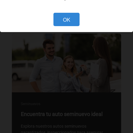
Programa tu cita ahora >
OK
Seminuevos
Encuentra tu auto seminuevo ideal
Explora nuestros autos seminuevos
garantizados, inspeccionados para asegurar