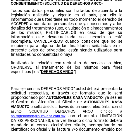
CONSENTIMIENTO (SOLICITUD DE DERECHOS ARCO)
Todos sus datos personales son tratados de acuerdo a la
legislación aplicable y vigente en el país, por ello le
informamos que usted tiene en todo momento el derecho de
ACCEDER a sus datos personales que ya poseemos y a los
detalles del tratamiento (uso, divulgación o almacenamiento)
de los mismos, RECTIFICARLOS en caso de que su
información esté desactualizada sea inexacta o esté
incompleta, CANCELARLOS cuando considere que no se
requieren para alguna de las finalidades señaladas en el
presente aviso de privacidad, estén siendo utilizados para
finalidades no consentidas o haya
finalizado la relación contractual o de servicio, o bien,
OPONERSE al tratamiento de los mismos para fines
específicos (los “
DERECHOS ARCO
”).
Para ejercer sus DERECHOS ARCO” usted deberá presentar la
solicitud respectiva, a través de formato que le será
proporcionado por
; ya sea en
AUTOMOVILES KASA VIADUCTO
el Centro de Atención al Cliente de
AUTOMOVILES
KASA
VIADUCTO
o solicitándolo a través de un correo electrónico con el
asunto SOLICITUD DERECHOS ARCO dirigido a
con el asunto LIMITACIÓN
asistgteadmon@autokasa.com.mx
DATOS PERSONALES, una vez llenado dicho formato deberá
mandarlo al correo electrónico citado, acompañando su
identificación oficial y la factura y/o documento emitido por