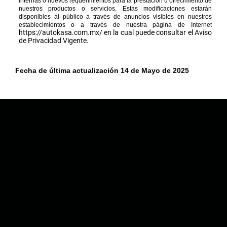
internas o nuevos requerimientos para la prestación u ofrecimiento de
nuestros productos o servicios. Estas modificaciones estarán
disponibles al público a través de anuncios visibles en nuestros
establecimientos o a través de nuestra página de Internet
https://autokasa.com.mx/
en la cual puede consultar el Aviso
de Privacidad Vigente.
Fecha de última actualización 14 de Mayo de 2025